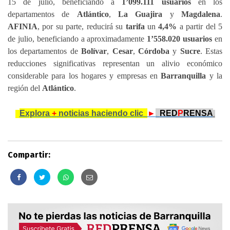
15 de julio, beneficiando a
1’099.111 usuarios
en los
departamentos de
Atlántico
,
La Guajira
y
Magdalena
.
AFINIA
, por su parte, reducirá su
tarifa
un
4,4%
a partir del 5
de julio, beneficiando a aproximadamente
1’558.020 usuarios
en
los departamentos de
Bolívar
,
Cesar
,
Córdoba
y
Sucre
. Estas
reducciones significativas representan un alivio económico
considerable para los hogares y empresas en
Barranquilla
y la
región del
Atlántico
.
Explora
+
noticias haciendo clic
..
►
.
RED
P
RENSA
.
..
Compartir: