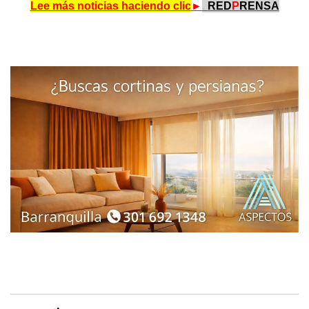
Lee más noticias haciendo clic
►
.
RED
P
RENSA