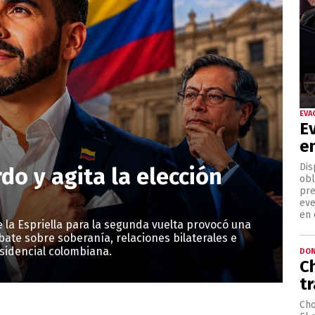
EVA
E
e
Dis
o y agita la elección
obl
pre
eve
en 
 la Espriella para la segunda vuelta provocó una
bate sobre soberanía, relaciones bilaterales e
sidencial colombiana.
DON
C
tr
Cho