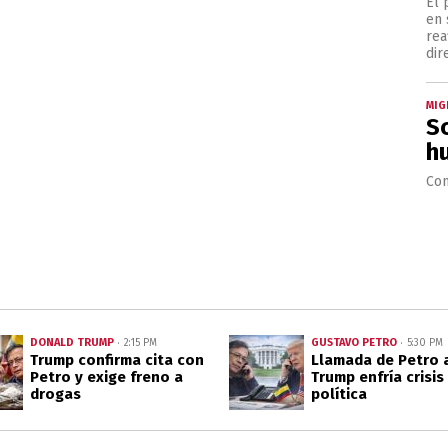
El 
en 
rea
dir
MIG
S
h
Con
DONALD TRUMP
GUSTAVO PETRO
2:15 PM
5:30 PM
Trump confirma cita con
Llamada de Petro 
Petro y exige freno a
Trump enfría crisis
drogas
política