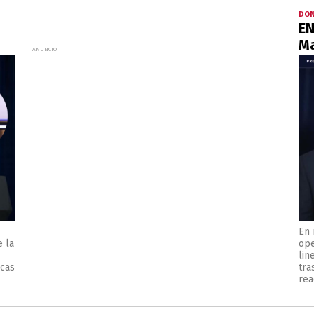
DON
EN
Ma
En 
 la
ope
lin
icas
tra
rea