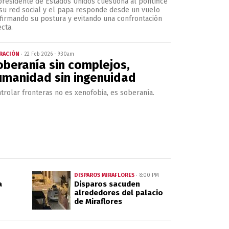
presidente de Estados Unidos cuestiona al pontífice
su red social y el papa responde desde un vuelo
firmando su postura y evitando una confrontación
ecta.
RACIÓN
22 Feb 2026 - 9:30am
oberanía sin complejos,
umanidad sin ingenuidad
trolar fronteras no es xenofobia, es soberanía.
DISPAROS MIRAFLORES
8:00 PM
a
Disparos sacuden
alrededores del palacio
de Miraflores