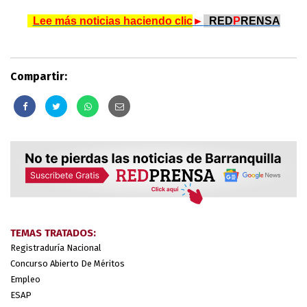
..
Lee más noticias haciendo clic
►
.
RED
P
RENSA
Compartir:
TEMAS TRATADOS:
Registraduría Nacional
Concurso Abierto De Méritos
Empleo
ESAP