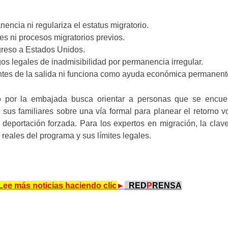
nencia ni regulariza el estatus migratorio.
es ni procesos migratorios previos.
ngreso a Estados Unidos.
gos legales de inadmisibilidad por permanencia irregular.
ntes de la salida ni funciona como ayuda económica permanent
o por la embajada busca orientar a personas que se encue
a sus familiares sobre una vía formal para planear el retorno vo
deportación forzada. Para los expertos en migración, la clav
reales del programa y sus límites legales.
Lee más noticias haciendo clic
►
.
RED
P
RENSA