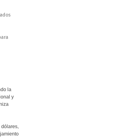
tados
para
ndo la
ional y
niza
dólares,
ojamiento