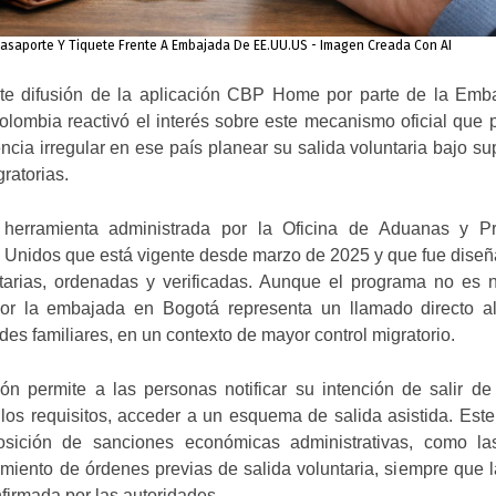
asaporte Y Tiquete Frente A Embajada De EE.UU.US - Imagen Creada Con AI
nte difusión de la aplicación CBP Home por parte de la Emb
lombia reactivó el interés sobre este mecanismo oficial que 
ia irregular en ese país planear su salida voluntaria bajo su
ratorias.
rramienta administrada por la Oficina de Aduanas y Pr
s Unidos que está vigente desde marzo de 2025 y que fue dise
untarias, ordenadas y verificadas. Aunque el programa no es 
or la embajada en Bogotá representa un llamado directo al
es familiares, en un contexto de mayor control migratorio.
ión permite a las personas notificar su intención de salir d
los requisitos, acceder a un esquema de salida asistida. Est
osición de sanciones económicas administrativas, como la
miento de órdenes previas de salida voluntaria, siempre que l
firmada por las autoridades.