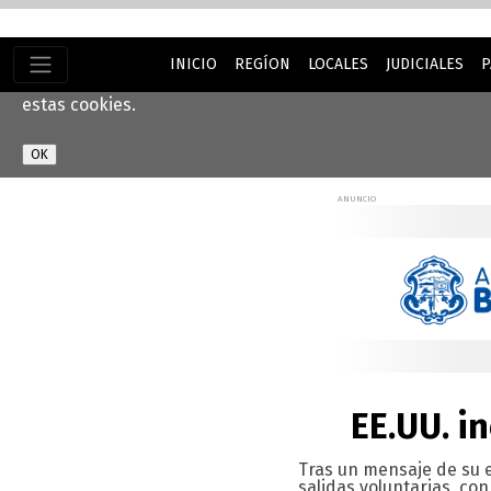
INICIO
REGÍON
LOCALES
JUDICIALES
P
Este sitio web utiliza cookies para ayudarnos a brindarle 
estas cookies.
EE.UU. i
Tras un mensaje de su 
salidas voluntarias, con