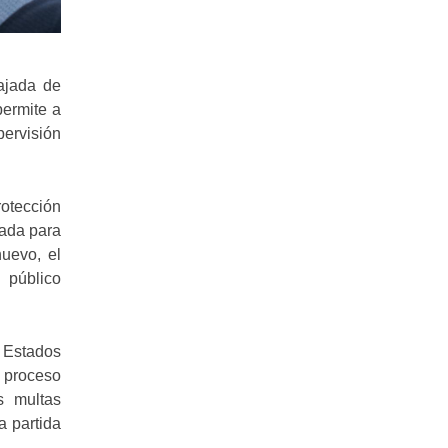
ajada de
permite a
pervisión
otección
ñada para
nuevo, el
 público
e Estados
e proceso
s multas
a partida