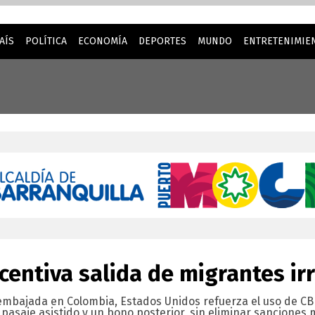
AÍS
POLÍTICA
ECONOMÍA
DEPORTES
MUNDO
ENTRETENIMIEN
la mejor experiencia cuando visita nuestro sitio web. Al cont
ncentiva salida de migrantes ir
embajada en Colombia, Estados Unidos refuerza el uso de C
 pasaje asistido y un bono posterior, sin eliminar sanciones 