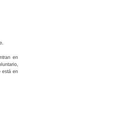
e.
ntran en
luntario,
e está en