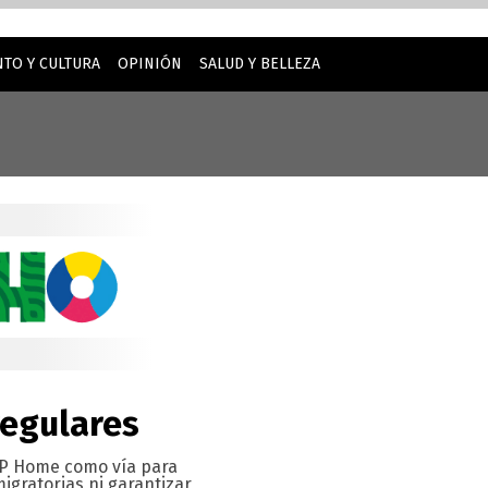
TO Y CULTURA
OPINIÓN
SALUD Y BELLEZA
inuar usando este sitio web, usted acepta nuestro uso de
regulares
BP Home como vía para
migratorias ni garantizar