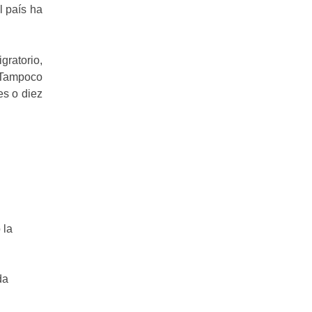
l país ha
gratorio,
. Tampoco
es o diez
 la
da