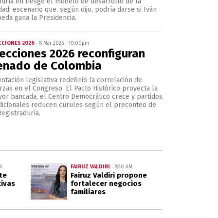
dría en riesgo el modelo de desarrollo de la
dad, escenario que, según dijo, podría darse si Iván
eda gana la Presidencia.
CCIONES 2026
8 Mar 2026 - 10:00pm
lecciones 2026 reconfiguran
enado de Colombia
votación legislativa redefinió la correlación de
rzas en el Congreso. El Pacto Histórico proyecta la
or bancada, el Centro Democrático crece y partidos
dicionales reducen curules según el preconteo de
Registraduría.
FAIRUZ VALDIRI
M
8:30 AM
te
Fairuz Valdiri propone
tivas
fortalecer negocios
familiares