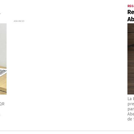
REG
l
Re
Ab
La 
 QR
pre
par
a
Abe
de 