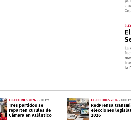
pon
ciu
Cep
ELE
E
S
La 
fue
may
tra
la 
ELECCIONES 2026
ELECCIONES 2026
9:30 PM
4:00 P
Tres partidos se
RedPrensa transmi
reparten curules de
elecciones legisla
Cámara en Atlántico
2026