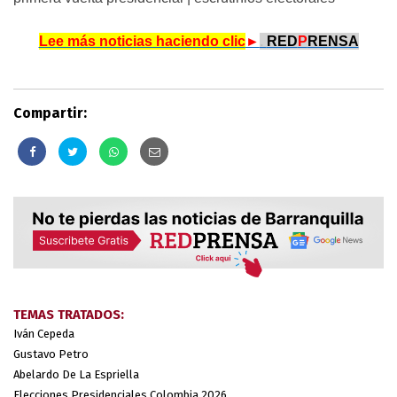
Lee más noticias haciendo clic
►
.
RED
P
RENSA
Compartir:
TEMAS TRATADOS:
Iván Cepeda
Gustavo Petro
Abelardo De La Espriella
Elecciones Presidenciales Colombia 2026